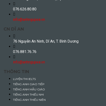
076.626.80.80
info@anhngupea.vn
CN DĨ AN
76 Nguyễn An Ninh, Dĩ An, T. Bình Dương
076.881.76.76
info@anhngupea.vn
THÔNG TIN
LUYỆN THI IELTS
TIẾNG ANH GIAO TIẾP
TIẾNG ANH MẪU GIÁO
TIẾNG ANH THIẾU NHI
TIẾNG ANH THIẾU NIÊN