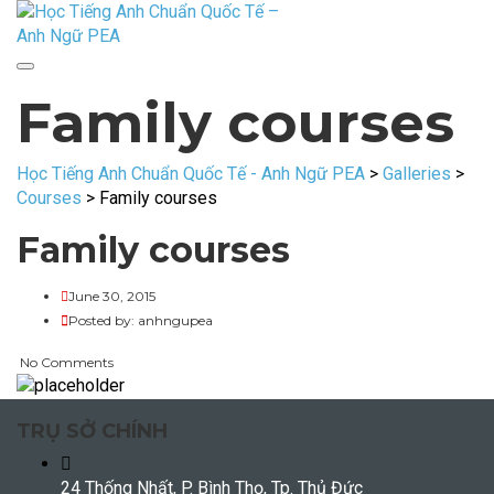
Toggle
Family courses
navigation
Học Tiếng Anh Chuẩn Quốc Tế - Anh Ngữ PEA
>
Galleries
>
Courses
>
Family courses
Family courses
June 30, 2015
Posted by:
anhngupea
No Comments
TRỤ SỞ CHÍNH
24 Thống Nhất, P. Bình Thọ, Tp. Thủ Đức